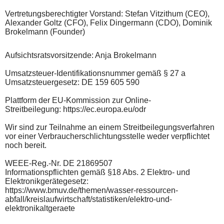
Vertretungsberechtigter Vorstand: Stefan Vitzithum (CEO),
Alexander Goltz (CFO), Felix Dingermann (CDO), Dominik
Brokelmann (Founder)
Aufsichtsratsvorsitzende: Anja Brokelmann
Umsatzsteuer-Identifikationsnummer gemäß § 27 a
Umsatzsteuergesetz: DE 159 605 590
Plattform der EU-Kommission zur Online-
Streitbeilegung:
https://ec.europa.eu/odr
Wir sind zur Teilnahme an einem Streitbeilegungsverfahren
vor einer Verbraucherschlichtungsstelle weder verpflichtet
noch bereit.
WEEE-Reg.-Nr. DE 21869507
Informationspflichten gemäß §18 Abs. 2 Elektro- und
Elektronikgerätegesetz:
https://www.bmuv.de/themen/wasser-ressourcen-
abfall/kreislaufwirtschaft/statistiken/elektro-und-
elektronikaltgeraete